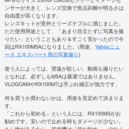
ンサーが大きく、レンズ交換で焦点距離や明るさは
自由度が高くなります。
レンズキットが意外とリーズナブルに感じました。
ただ使用用途として、「あまり目立たずに写真を撮
りたい」ということもあり＆すごく安かったので今
回はRX100M5Aになりました。(用途、
Yahooニュ
ース エキスパート用の写真撮り
)
使う人によっては、望遠が欲しい、動画も撮りたい
となれば、必ずしもM5Aは最適ではありません。
VLOGCAMやRX100M7は手ぶれ補正が強力です。
何を買うか買わないかは、用途を見定めて決まりま
す。
「これから初める」という人には、RX100M3がお
勧めです。安いので止める時もダメージが少ない。
もし物があるなら、初代機は「超お勧め」。少なく