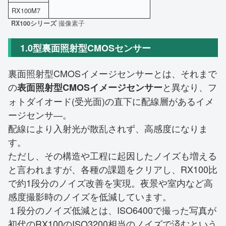
RX100M7
RX100シリーズ
撮像素子
1.0型裏面照射型CMOSセンサー
裏面照射型CMOSイメージセンサーとは、それまで
の
と異なり、フ
表面照射型CMOSイメージセンサー
ォトダイオード(受光面)の直下に配線層があるイメ
ージセンサ―。
配線により入射光が散乱されず、高感度になりま
す。
ただし、その構造や工程に起因したノイズも増える
と言われますが、各種の課題をクリアし、RX100比
で約1段分のノイズ改善を実現。夜景や室内など高
感度撮影時のノイズを低減しています。
１段分のノイズ低減とは、ISO6400で撮った写真が
初代のRX100のISO3200相当のノイズで済むという