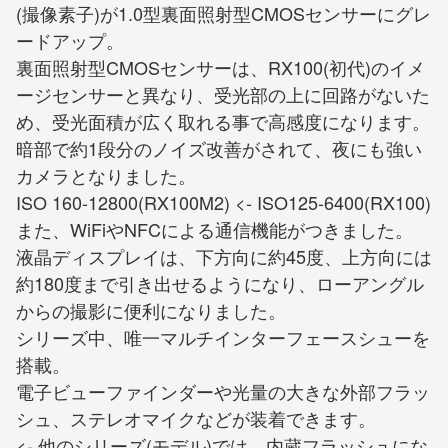
(撮像素子)が1.0型裏面照射型CMOSセンサーにグレ
ードアップ。
裏面照射型CMOSセンサーは、RX100(初代)のイメ
ージセンサーと異なり、受光部の上に回路がないた
め、受光面積が広く取れる事で高感度になります。
暗部で約1段分のノイズ改善がされて、夜にも強い
カメラとなりました。
ISO 160-12800(RX100M2) <- ISO125-6400(RX100)
また、WiFiやNFCによる通信機能がつきました。
液晶ディスプレイは、下方向に約45度、上方向には
約180度まで引き出せるようになり、ローアングル
からの撮影に便利になりました。
シリーズ中、唯一マルチインターフェースシューを
搭載。
電子ビューファインダーや光量の大きな外部フラッ
シュ、ステレオマイクなどが装着できます。
<- 他のシリーズ(モデル)では、内蔵フラッシュにな